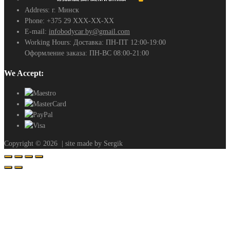
Address:
г. Минск
Phone:
+375 29 ХХХ-ХХ-ХХ
E-mail:
infobodycar.by@gmail.com
Working Hours:
Доставка: ПН-ПТ 12:00-19:00
Оформление заказа: ПН-ВС 08:00-21:00
We Accept:
Copyright ©
2026
| site made by Sergik