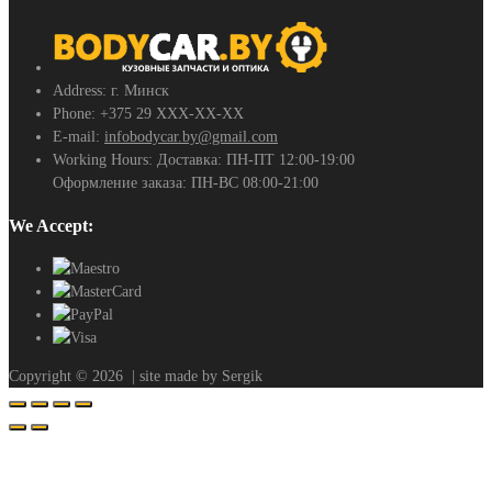
Address:
г. Минск
Phone:
+375 29 ХХХ-ХХ-ХХ
E-mail:
infobodycar.by@gmail.com
Working Hours:
Доставка: ПН-ПТ 12:00-19:00
Оформление заказа: ПН-ВС 08:00-21:00
We Accept:
Copyright ©
2026
| site made by Sergik