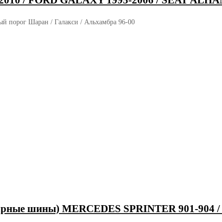
2010 / FORD GALAXY 1995-2006 / SEAT ALHA
й порог Шаран / Галакси / Альхамбра 96-00
нарные шины) MERCEDES SPRINTER 901-904 / V