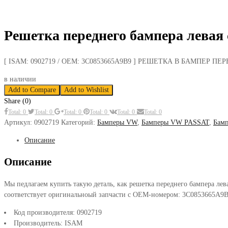
Решетка переднего бампера левая
[ ISAM: 0902719 / OEM: 3C0853665A9B9 ] РЕШЕТКА В БАМПЕ
в наличии
Add to Compare
Add to Wishlist
Share (0)
Total: 0
Total: 0
Total: 0
Total: 0
Total: 0
Total: 0
Артикул:
0902719
Категорий:
Бамперы VW
,
Бамперы VW PASSAT
,
Бам
Описание
Описание
Мы педлагаем купить такую деталь, как решетка переднего бампера л
соответствует оригинальноый запчасти с OEM-номером: 3C0853665A9B9
Код производителя: 0902719
Производитель: ISAM