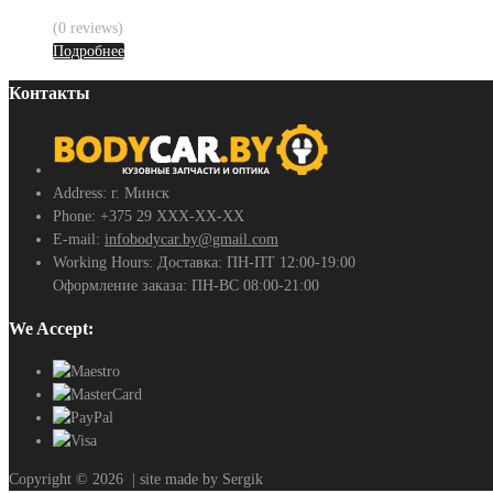
(0 reviews)
Подробнее
Контакты
Address:
г. Минск
Phone:
+375 29 ХХХ-ХХ-ХХ
E-mail:
infobodycar.by@gmail.com
Working Hours:
Доставка: ПН-ПТ 12:00-19:00
Оформление заказа: ПН-ВС 08:00-21:00
We Accept:
Copyright ©
2026
| site made by Sergik