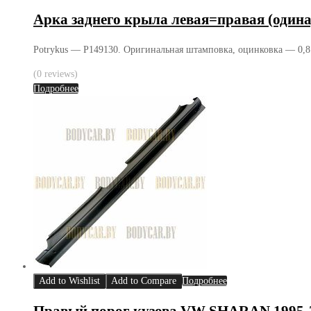
Арка заднего крыла левая=правая (оди
Potrykus — P149130. Оригинальная штамповка, оцинковка — 0,8 
(0 reviews)
Подробнее
Add to Wishlist
Add to Compare
Подробнее