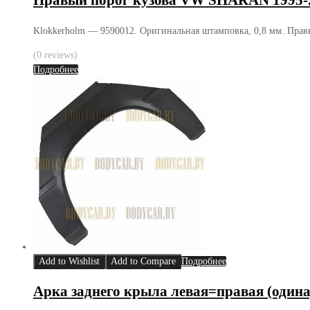
Правый порог кузова VW SHARAN 1995-
Klokkerholm — 9590012. Оригинальная штамповка, 0,8 мм. Правы
(0 reviews)
Подробнее
Add to Wishlist
Add to Compare
Подробнее
Арка заднего крыла левая=правая (оди