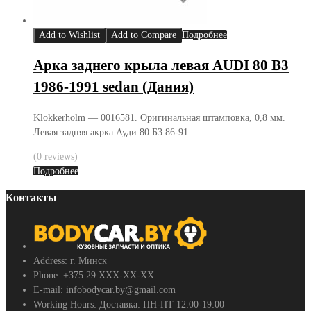
Add to Wishlist
Add to Compare
Подробнее
Арка заднего крыла левая AUDI 80 B3
1986-1991 sedan (Дания)
Klokkerholm — 0016581. Оригинальная штамповка, 0,8 мм.
Левая задняя акрка Ауди 80 Б3 86-91
(0 reviews)
Подробнее
Контакты
Address:
г. Минск
Phone:
+375 29 ХХХ-ХХ-ХХ
E-mail:
infobodycar.by@gmail.com
Working Hours:
Доставка: ПН-ПТ 12:00-19:00