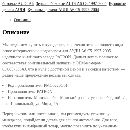
боковые AUDI A6
,
Зеркала боковые AUDI A6 C5 1997-2004
,
Кузовные
детали AUDI
,
Кузовные детали AUDI A6 C5 1997-2004
Описание
Описание
Мы педлагаем купить такую деталь, как стекло зеркала заднего вида
левое асферическое с подогревом для АУДИ А6 С5 1997-2005
надежного китайского завода PATRON. Данная деталь полностью
соответствует оригинальноый запчасти с OEM-номером:
8D0857535AJ, что в купе с доступной ценой и высоким качеством —
делает наше предложение весьма выгодным.
Код производителя: PMG0220G01
Производитель: PATRON
Изготовитель: Минская обл., Минский р-он, Луговослободской с/с,
пос. Привольный, ул. Мира, 2А
Перед заказом или после заказа, мы рекомендуем уточнять у
менеджера, подойдет ли деталь для вашего автомобиля. Для того,
чтобы купить выбранный товар, можно позвонить по указанным